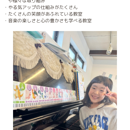
ハーモニー音楽教室では、
3歳のお子さまからピアノ、
また大人のピアノを開講しています。
■ピアノレッスンの紹介
年少さんからの絶対音感レッスン、
小学生からの自己肯定感レッスン
記憶力、耳コピ、演奏能力、表現力、
語学力を育みます
・ひとり1人の心に寄り添うレッスン
・幼児さんはピアノと絶対音感、
リトミックで楽しみながらレッスン
・小学生は、自己肯定感を高めるレッスン
や様々な取り組み
・やる気アップの仕組みがたくさん
・たくさんの笑顔があふれている教室
・音楽の楽しさと心の豊かさも学べる教室