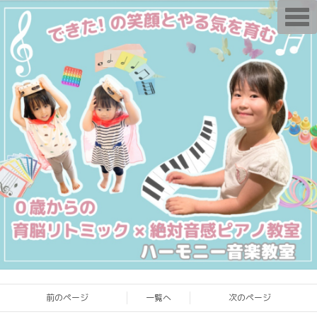
T
o
g
g
l
e
n
a
v
i
g
a
t
i
o
n
前のページ
一覧へ
次のページ