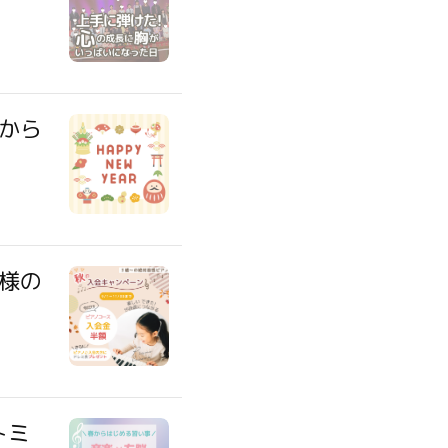
から
様の
トミ