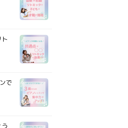
リト
ンで
とう