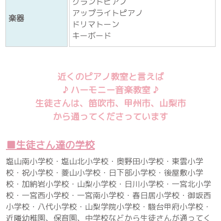
山梨県甲州市塩山
最寄り駅
(塩山駅より車で5～6分)
オギノ甲州店まで車で1～2分
＊詳しい住所はお申し込み時にお伝え
します。
お問い合わせは
連絡先
LINE・電話をご利用ください
ＴＥＬ
080-5547-2682
グランドピアノ
アップライトピアノ
楽器
ドリマトーン
キーボード