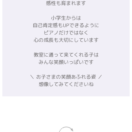
という、小さな芽を育めるように
心を込めてレッスンを行っています
─＊─＊─＊─
0歳でも感じる心
表現したい気持ちがいっぱい
音楽、育脳を通して親子で
あたたかい愛情をはぐくむリトミック
音楽脳のピークは3～5歳
知育と絶対音感で色々な引き出しが増え
感性も育まれます
小学生からは
自己肯定感もUPできるように
ピアノだけではなく
心の成長も大切にしています