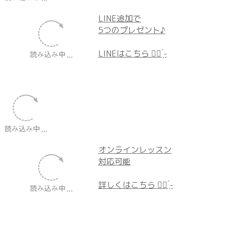
教室の様子、親子に役立つ
情報も載っています♪
ブログはこちら ☝🏻 ̖́-
過去記事はこちらから ▸▸▸ ameblo
LINE追加で
5つのプレゼント♪︎
LINEはこちら ☝🏻 ̖́-