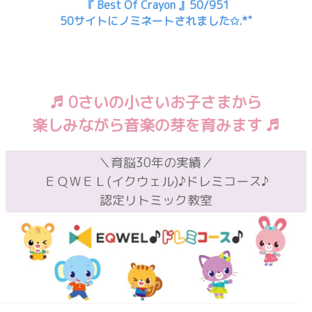
『 Best Of Crayon 』50/951
50サイトにノミネートされました✩.*˚
♬ 0さいの小さいお子さまから
楽しみながら音楽の芽を育みます ♬
＼育脳30年の実績／
ＥＱＷＥＬ(イクウェル)♪ドレミコース♪
認定リトミック教室