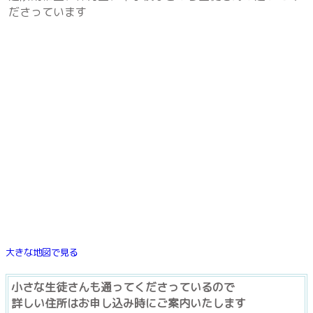
近くのピアノ教室と言えば
♪ ハーモニー音楽教室 ♪
生徒さんは、笛吹市、甲州市、山梨市
から通ってくださっています
■生徒さん達の学校
塩山南小学校・塩山北小学校・奥野田小学校・東雲小学
校・祝小学校・菱山小学校・日下部小学校・後屋敷小学
校・加納岩小学校・山梨小学校・日川小学校・一宮北小学
校・一宮西小学校・一宮南小学校・春日居小学校・御坂西
小学校・八代小学校・山梨学院小学校・駿台甲府小学校・
近隣幼稚園、保育園、中学校などから生徒さんが通ってく
ださっています