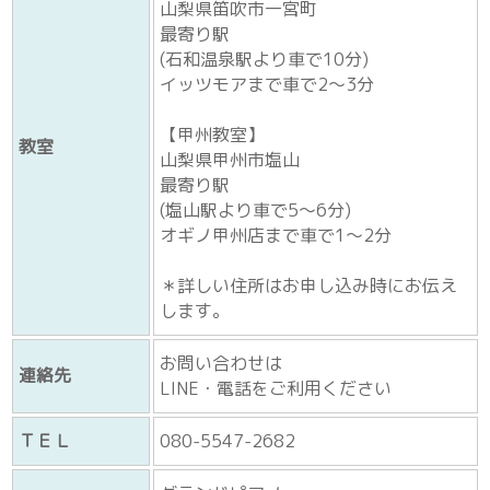
子どものピアノ・大人のピアノ
月・木
▪️甲州教室
子どものピアノ・大人のピアノ
火・水・金・土
リトミック
月～土
教室名
ハーモニー音楽教室
【笛吹教室】
山梨県笛吹市一宮町
最寄り駅
(石和温泉駅より車で10分)
イッツモアまで車で2～3分
【甲州教室】
教室