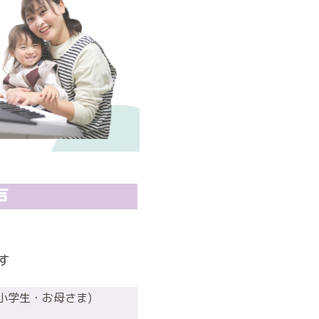
声
す
小学生・お母さま)