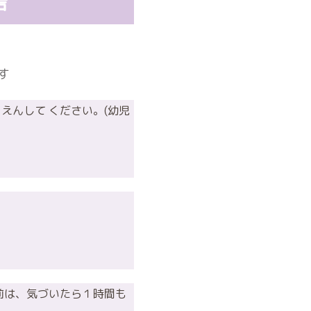
声
す
うえんして ください。(幼児