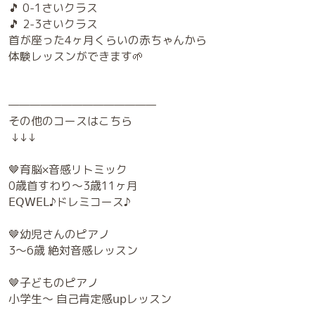
⑤音感が育まれる
⑥本物の楽器でレッスンできる
⑦ママ友ができる
⑧講師は3人の子育て中なので安心
⑨床は転んでも痛くないマット
⑩とにかくコスパが良い！
(1回1300円～)
ぜひ一度体験レッスンを
受けてみてくださいね😊
●無料体験レッスン（1回）
●ご入会の方に2つのプレゼント
🎵 0-1さいクラス
🎵 2-3さいクラス
首が座った4ヶ月くらいの赤ちゃんから
体験レッスンができます🌱