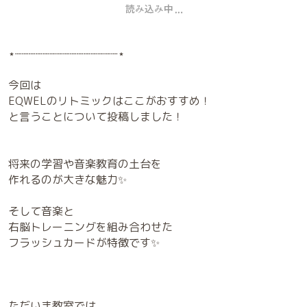
⋆┈┈┈┈┈┈┈┈┈┈┈┈┈┈┈⋆