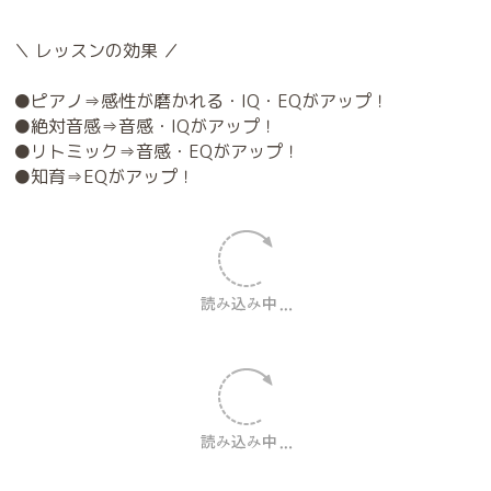
——————————————
その他のコースはこちら
↓↓↓
🤎育脳×音感リトミック
0歳首すわり～3歳11ヶ月
𝖤𝖰𝖶𝖤𝖫♪ドレミコース♪
🤎幼児さんのピアノ
3～6歳 絶対音感レッスン
🤎子どものピアノ
小学生～ 自己肯定感𝗎𝗉レッスン
＼ レッスンの効果 ／
●ピアノ⇒感性が磨かれる・IQ・EQがアップ！