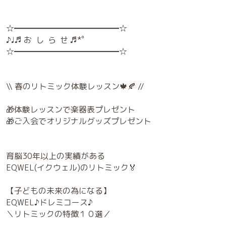
✔リズム感を身につけてほしい
✔聴く力を伸ばしたい
✔親子で楽しみたい
✔数学に強い子になってほしい
✔潜在的な能力を育みたい
などなどリトミックが
幼児の知能にもたらす影響は
科学的にも証明されています🌱
楽しみながら感性を磨き、
情緒を安定させることはもちろん
すべてのお子さまが潜在的に持つ
無限の可能性を無理なく引き出します✨
☆━━━━━━━━━━━━━☆
♪♩♬ お し ら せ ♬*゜