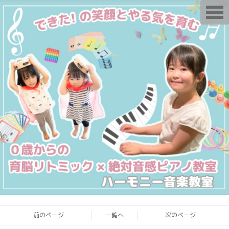
T
o
g
g
l
e
n
a
v
i
g
a
t
i
o
n
前のページ
一覧へ
次のページ