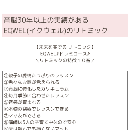
育脳30年以上の実績がある
EQWEL(イクウェル)のリトミック
【未来を奏でる リトミック】
EQWEL♪ドレミコース♪
＼リトミックの特徴１０選／
①親子の愛情たっぷりのレッスン
②色々なお歌が覚えられる
③育脳に特化したカリキュラム
④毎月季節に合わせたレッスン
⑤音感が育まれる
⑥本物の楽器でレッスンできる
⑦ママ友ができる
⑧講師は3人の子育て中なので安心
⑨床は転んでも痛くないマット