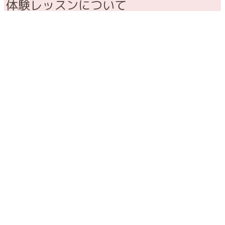
体験レッスンについて
体験レッスン受付中//
10/3 (金) 終了
10/7 (火) 終了
10/18 (土) 残2組
10/21 (火)
10/25 (土)
11/8 （土）
11/11（火）
11/15（土）
11/18（火）
11/25 (火)
11/29 (土)
10:00-10:30 0-1歳
10:45-11:15 2-3歳