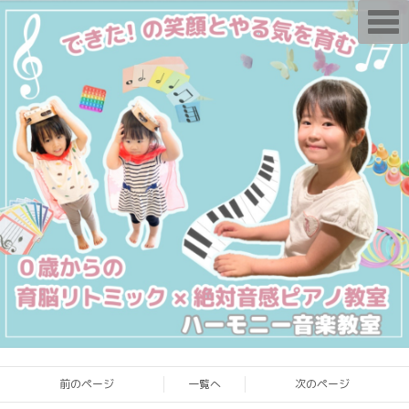
T
o
g
g
l
e
n
a
v
i
g
a
t
i
o
n
前のページ
一覧へ
次のページ