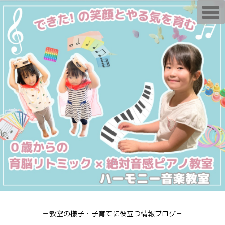
T
o
g
g
l
e
n
a
v
i
g
a
t
i
o
n
－教室の様子・子育てに役立つ情報ブログ－