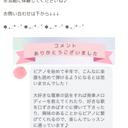
お気軽に体験してくださいね ♪
お問い合わせは下から↓↓↓
✽.｡.:*・ﾟ ✽.｡.:*・ﾟ ✽.｡.:*・ﾟ ✽.｡.:*・ﾟ