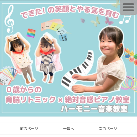
T
o
g
g
l
e
n
a
v
i
g
a
t
i
o
n
前のページ
一覧へ
次のページ