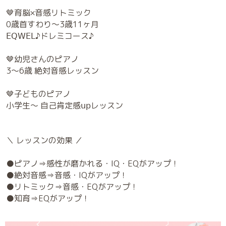
🤎育脳×音感リトミック
0歳首すわり～3歳11ヶ月
𝖤𝖰𝖶𝖤𝖫♪ドレミコース♪
🤎幼児さんのピアノ
3～6歳 絶対音感レッスン
🤎子どものピアノ
小学生～ 自己肯定感𝗎𝗉レッスン
＼ レッスンの効果 ／
●ピアノ⇒感性が磨かれる・IQ・EQがアップ！
●絶対音感⇒音感・IQがアップ！
●リトミック⇒音感・EQがアップ！
●知育⇒EQがアップ！