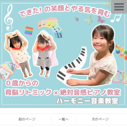
T
o
g
g
l
e
n
a
v
i
g
a
t
i
o
n
前のページ
一覧へ
次のページ