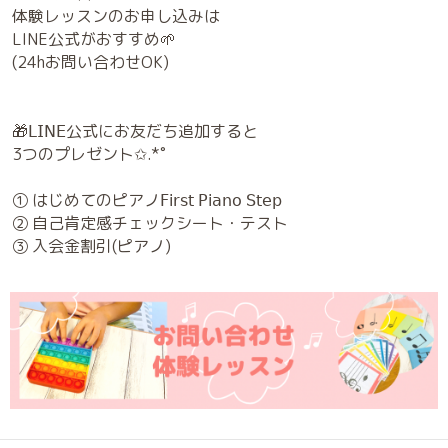
体験レッスンのお申し込みは
LINE公式がおすすめ🌱
(24hお問い合わせOK)
🎁𝖫𝖨𝖭𝖤公式にお友だち追加すると
3つのプレゼント✩.*˚
① はじめてのピアノ𝖥𝗂𝗋𝗌𝗍 𝖯𝗂𝖺𝗇𝗈 𝖲𝗍𝖾𝗉
② 自己肯定感チェックシート・テスト
③ 入会金割引(ピアノ)