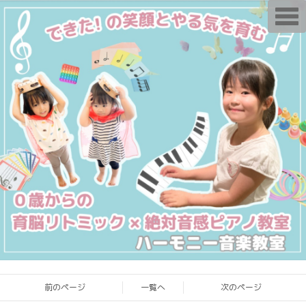
T
o
g
g
l
e
n
a
v
i
g
a
t
i
o
n
前のページ
一覧へ
次のページ