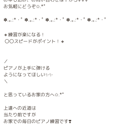
お気軽にどうぞ✩.*˚
✽.｡.:*・ﾟ ✽.｡.:*・ﾟ ✽.｡.:*・ﾟ ✽.｡.:*・ﾟ ✽.｡.:*・ﾟ
🔸練習が楽になる！
〇〇スピードがポイント！🔸
／
ピアノが上手に弾ける
ようになってほしい✨✨
＼
と思っているお家の方へ✩.*˚
上達への近道は
当たり前ですが
お家での毎日のピアノ練習です❣️