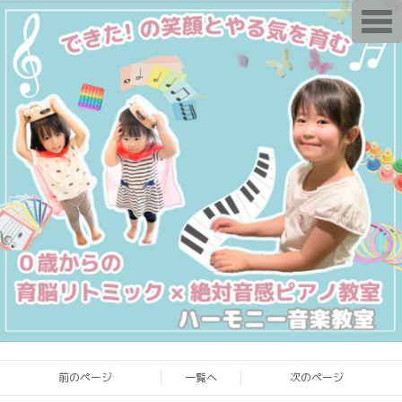
T
o
g
g
l
e
n
a
v
i
g
a
t
i
o
n
前のページ
一覧へ
次のページ