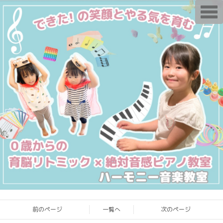
T
o
g
g
l
e
n
a
v
i
g
a
t
i
o
n
前のページ
一覧へ
次のページ