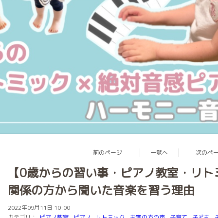
前のページ
一覧へ
次のペ
【0歳からの習い事・ピアノ教室・リト
関係の方から聞いた音楽を習う理由
2022年09月11日 10:00
カテゴリ：
ピアノ教室
ピアノ
リトミック
お家の方の声
子育て
子ども