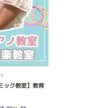
ージ
ミック教室】教育
子供
赤ちゃん
成長