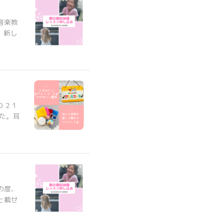
音楽教
、新し
０２１
た。耳
の度、
と載せ