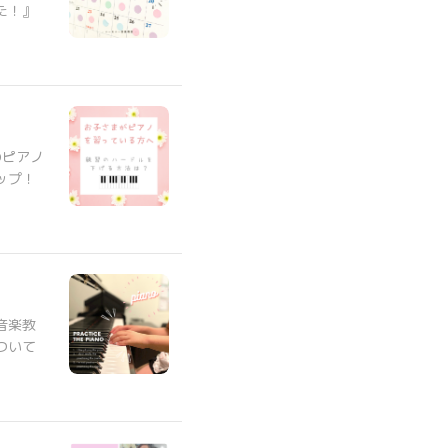
た！』
のピアノ
ップ！
音楽教
ついて