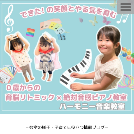
T
o
g
g
l
e
n
a
v
i
g
a
t
i
o
n
－教室の様子・子育てに役立つ情報ブログ－