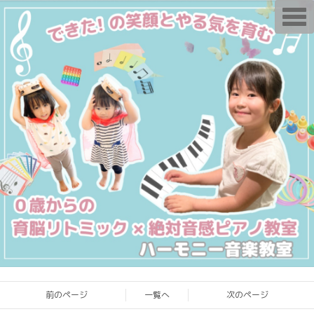
T
o
g
g
l
e
n
a
v
i
g
a
t
i
o
n
前のページ
一覧へ
次のページ