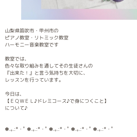
山梨県笛吹市・甲州市の
ピアノ教室・リトミック教室
ハーモニー音楽教室です
教室では、
色々な取り組みを通してその生徒さんの
『出来た！』と言う気持ちを大切に、
レッスンを行っています。
今日は、
【ＥＱＷＥＬ♪ドレミコース♪で身につくこと】
について♪
✽.｡.:*・ﾟ ✽.｡.:*・ﾟ ✽.｡.:*・ﾟ ✽.｡.:*・ﾟ ✽.｡.:*・ﾟ