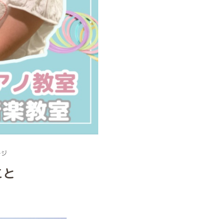
ージ
こと