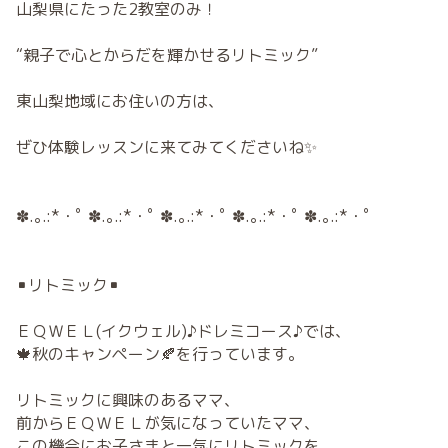
山梨県にたった2教室のみ！
“親子で心とからだを輝かせるリトミック”
東山梨地域にお住いの方は、
ぜひ体験レッスンに来てみてくださいね✨
✽.｡.:*・ﾟ ✽.｡.:*・ﾟ ✽.｡.:*・ﾟ ✽.｡.:*・ﾟ ✽.｡.:*・ﾟ
▪️リトミック▪️
ＥＱＷＥＬ(イクウェル)♪ドレミコース♪では、
🍁秋のキャンペーン🍂を行っています。
リトミックに興味のあるママ、
前からＥＱＷＥＬが気になっていたママ、
この機会にお子さまと一気にリトミックを